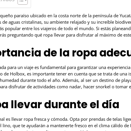
equeño paraíso ubicado en la costa norte de la península de Yuca
de aguas cristalinas, su ambiente relajado y su increíble biodive
ás popular entre los viajeros de todo el mundo. Si estás planeand
rás preguntando qué ropa llevar para disfrutar al máximo de est
rtancia de la ropa ade
uada para un viaje es fundamental para garantizar una experienci
so de Holbox, es importante tener en cuenta que se trata de una isl
 humedad durante todo el año. Además, al ser un destino de playa,
ra disfrutar de actividades como nadar, hacer snorkel o tomar el
a llevar durante el día
deal es llevar ropa fresca y cómoda. Opta por prendas de telas lige
l lino, que te ayudarán a mantenerte fresco en el clima cálido d