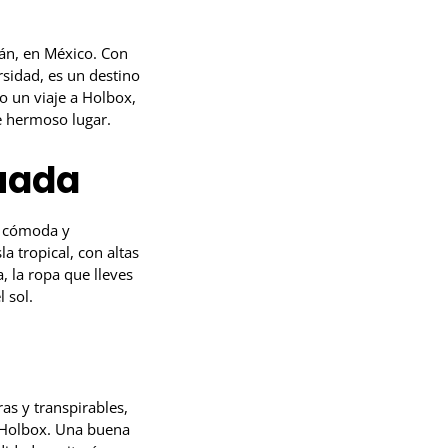
tán, en México. Con
rsidad, es un destino
o un viaje a Holbox,
e hermoso lugar.
cuada
a cómoda y
a tropical, con altas
 la ropa que lleves
 sol.
ras y transpirables,
e Holbox. Una buena