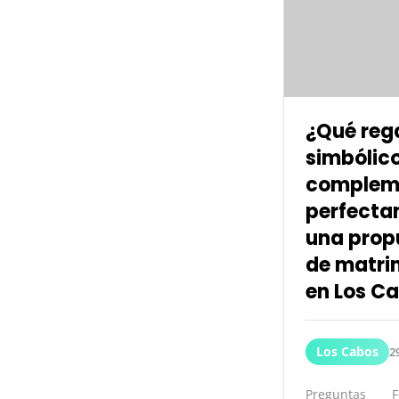
¿Qué reg
simbólic
complem
perfecta
una prop
de matri
en Los C
Los Cabos
2
Preguntas Fr