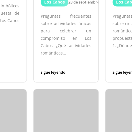
Los Cabos
Los Ca
28 de septiembre de 2024
Simbólicos
puesta de
Preguntas frecuentes
Pregunt
Los Cabos
sobre actividades únicas
sobre rin
para celebrar un
román
compromiso en Los
propuest
Cabos ¿Qué actividades
1. ¿Dónd
románticas…
sigue leyendo
sigue leye