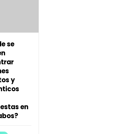
e se
en
trar
nes
tos y
ticos
estas en
abos?