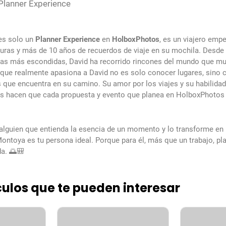
Planner Experience
es solo un
Planner Experience
en
HolboxPhotos
, es un viajero emp
turas y más de 10 años de recuerdos de viaje en su mochila. Desd
ayas más escondidas, David ha recorrido rincones del mundo que m
o que realmente apasiona a David no es solo conocer lugares, sino c
 que encuentra en su camino. Su amor por los viajes y su habilidad
as hacen que cada propuesta y evento que planea en HolboxPhotos
alguien que entienda la esencia de un momento y lo transforme en 
Montoya es tu persona ideal. Porque para él, más que un trabajo, pla
a. 🌅🎒
culos que te pueden interesar