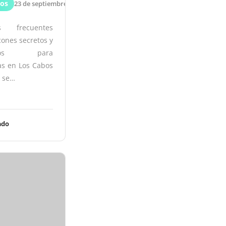
bos
23 de septiembre de 2024
as frecuentes
cones secretos y
ticos para
as en Los Cabos
e se…
ndo