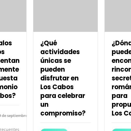
alos
¿Qué
¿Dónd
os
actividades
pued
entan
únicas se
encon
mente
pueden
rinco
uesta
disfrutar en
secre
monio
Los Cabos
román
abos?
para celebrar
para
un
propu
compromiso?
Los C
9 de septiembre de 2024
ecuentes