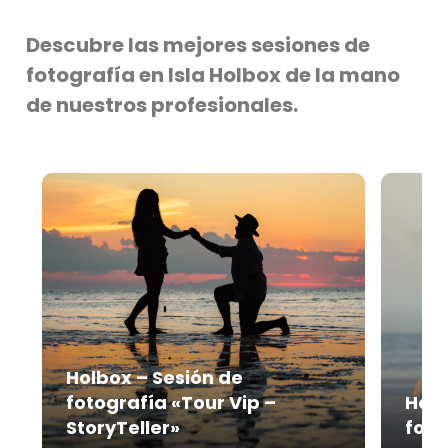
Descubre las mejores sesiones de
fotografía en Isla Holbox de la mano
de nuestros profesionales.
Holbox – Sesión de
fotografía «Tour Vip –
Holb
StoryTeller»
foto