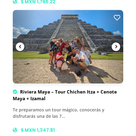
$ MXN 1,765.22
Riviera Maya – Tour Chichen Itza + Cenote
Maya + Izamal
Te preparamos un tour mágico, conocerás y
disfrutarás una de las 7…
$ MXN 1,347.81