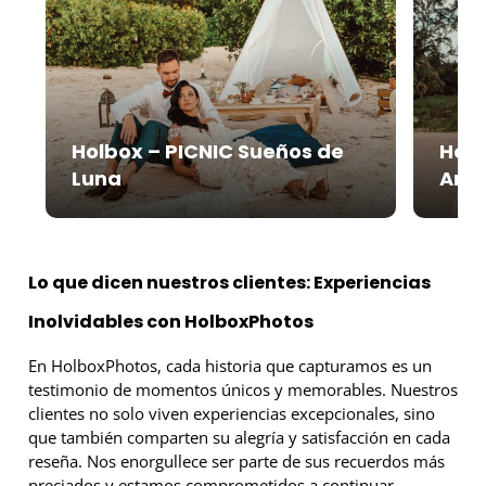
Holbox – PICNIC Sueños de
Holb
Luna
Are
Lo que dicen nuestros clientes: Experiencias
Inolvidables con HolboxPhotos
En HolboxPhotos, cada historia que capturamos es un
testimonio de momentos únicos y memorables. Nuestros
clientes no solo viven experiencias excepcionales, sino
que también comparten su alegría y satisfacción en cada
reseña. Nos enorgullece ser parte de sus recuerdos más
preciados y estamos comprometidos a continuar