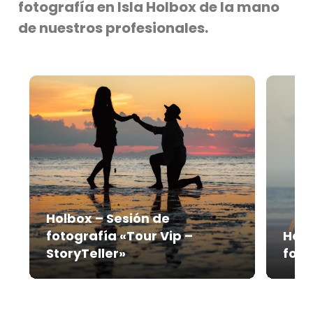
fotografía en Isla Holbox de la mano
de nuestros profesionales.
Holbox – Sesión de
fotografía «Tour Vip –
Holb
StoryTeller»
foto