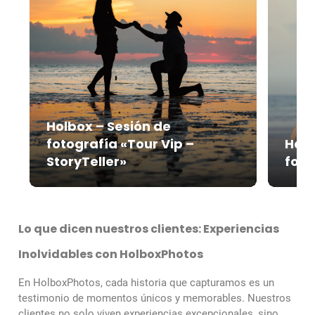
Holbox – Sesión de
fotografía «Tour Vip –
Holb
StoryTeller»
foto
Lo que dicen nuestros clientes: Experiencias
Inolvidables con HolboxPhotos
En HolboxPhotos, cada historia que capturamos es un
testimonio de momentos únicos y memorables. Nuestros
clientes no solo viven experiencias excepcionales, sino