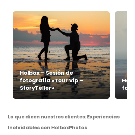
Holbox – Sesión de
fotografía «Tour Vip –
Holb
StoryTeller»
foto
Lo que dicen nuestros clientes: Experiencias
Inolvidables con HolboxPhotos