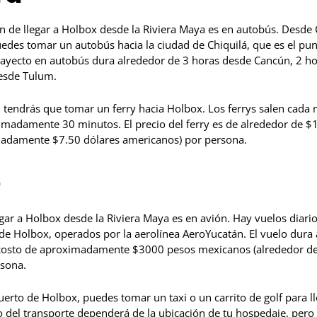
de llegar a Holbox desde la Riviera Maya es en autobús. Desde 
des tomar un autobús hacia la ciudad de Chiquilá, que es el pun
 trayecto en autobús dura alrededor de 3 horas desde Cancún, 2 ho
esde Tulum.
 tendrás que tomar un ferry hacia Holbox. Los ferrys salen cada 
imadamente 30 minutos. El precio del ferry es de alrededor de $
adamente $7.50 dólares americanos) por persona.
e
egar a Holbox desde la Riviera Maya es en avión. Hay vuelos diar
 de Holbox, operados por la aerolínea AeroYucatán. El vuelo dura
 costo de aproximadamente $3000 pesos mexicanos (alrededor de
sona.
erto de Holbox, puedes tomar un taxi o un carrito de golf para ll
to del transporte dependerá de la ubicación de tu hospedaje, per