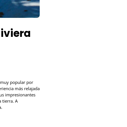
iviera
o muy popular por
riencia más relajada
 sus impresionantes
tierra. A
a.