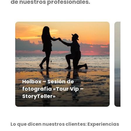
de nuestros profesionales.
Holbox – Sesión de
fotografía «Tour Vip –
Hol
StoryTeller»
fot
Lo que dicen nuestros clientes: Experiencias