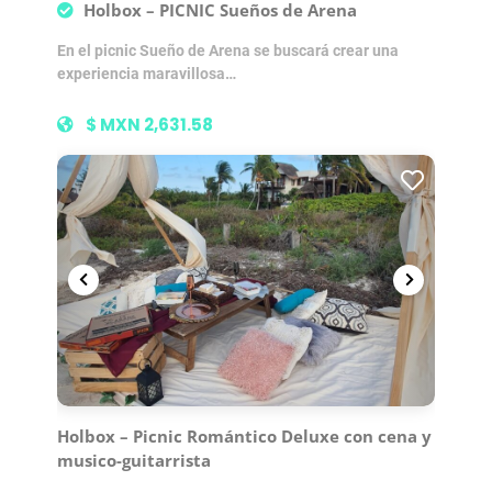
Holbox – PICNIC Sueños de Arena
En el picnic Sueño de Arena se buscará crear una
experiencia maravillosa…
$ MXN 2,631.58
Holbox – Picnic Romántico Deluxe con cena y
musico-guitarrista