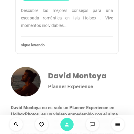
Descubre los mejores consejos para una
escapada romántica en Isla Holbox . ¡Vive
momentos inolvidables…
sigue leyendo
David Montoya
Planner Experience
David Montoya
no es solo un
Planner Experience
en
HolboxPhotos
, es un viajero empedernido con el alma
llena de aventuras y más de 10 años de recuerdos de
viaje en su mochila. Desde las montañas más altas