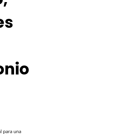
es
onio
al para una