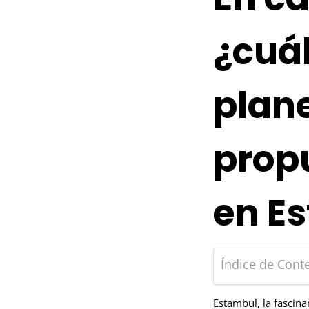
¿cuál
plan
prop
en E
Índice de Cont
Estambul, la fascin