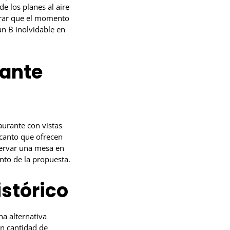
e los planes al aire
gurar que el momento
an B inolvidable en
rante
aurante con vistas
canto que ofrecen
servar una mesa en
nto de la propuesta.
istórico
na alternativa
n cantidad de