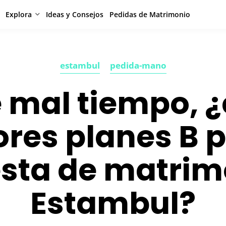
Explora
Ideas y Consejos
Pedidas de Matrimonio
estambul
pedida-mano
 mal tiempo, 
ores planes B 
sta de matrim
Estambul?