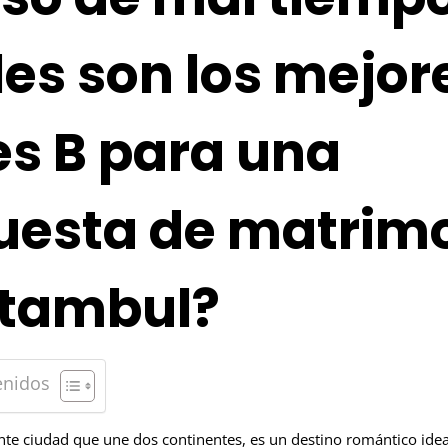
es son los mejor
es B para una
uesta de matrim
stambul?
enidos
ante ciudad que une dos continentes, es un destino romántico ide