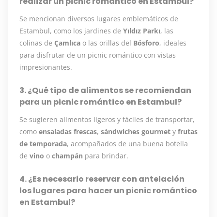
realizar un picnic romántico en Estambul?
Se mencionan diversos lugares emblemáticos de
Estambul, como los jardines de
Yıldız Parkı
, las
colinas de
Çamlıca
o las orillas del
Bósforo
, ideales
para disfrutar de un picnic romántico con vistas
impresionantes.
3. ¿Qué tipo de alimentos se recomiendan
para un picnic romántico en Estambul?
Se sugieren alimentos ligeros y fáciles de transportar,
como
ensaladas frescas
,
sándwiches gourmet
y
frutas
de temporada
, acompañados de una buena botella
de
vino
o
champán
para brindar.
4. ¿Es necesario reservar con antelación
los lugares para hacer un picnic romántico
en Estambul?