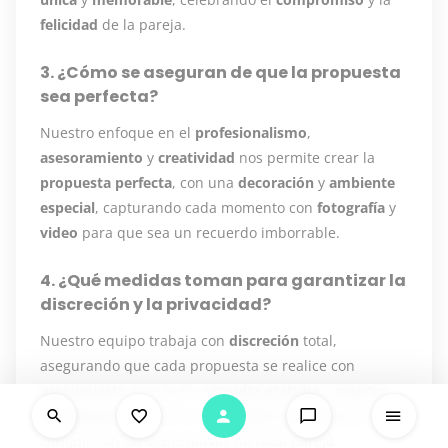
felicidad
de la pareja.
3. ¿Cómo se aseguran de que la propuesta
sea perfecta?
Nuestro enfoque en el
profesionalismo
,
asesoramiento
y
creatividad
nos permite crear la
propuesta perfecta
, con una
decoración
y
ambiente
especial
, capturando cada momento con
fotografía
y
video
para que sea un recuerdo imborrable.
4. ¿Qué medidas toman para garantizar la
discreción y la privacidad?
Nuestro equipo trabaja con
discreción
total,
asegurando que cada propuesta se realice con
presupuesto
acordado,
consulta gratuita
y
reserva
anticipada
, ofreciendo un
servicio a medida
para
cumplir con las expectativas de cada pareja.