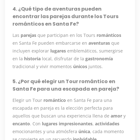
4. ¿Qué tipo de aventuras pueden
encontrar las parejas durante los Tours
románticos en Santa Fe?
Las
parejas
que participan en los Tours
románticos
en Santa Fe pueden embarcarse en
aventuras
que
incluyen explorar
lugares
emblemáticos, sumergirse
en la
historia
local, disfrutar de la
gastronomía
tradicional y vivir momentos
únicos
juntos.
5. ¿Por qué elegir un Tour romántico en
Santa Fe para una escapada en pareja?
Elegir un Tour
romántico
en Santa Fe para una
escapada en pareja es la elección perfecta para
aquellos que buscan una experiencia llena de
amor
y
encanto
. Con
lugares
impresionantes
,
actividades
emocionantes y una atmósfera
única
, cada momento
se convierte en un recuerdo
inolvidable
.