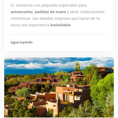
Sí, contamos con paquetes especiales para
aniversarios
,
pedidas de mano
y otras celebraciones
románticas, con detalles sorpresa que harán de tu
visita una experiencia
inolvidable
.
sigue leyendo