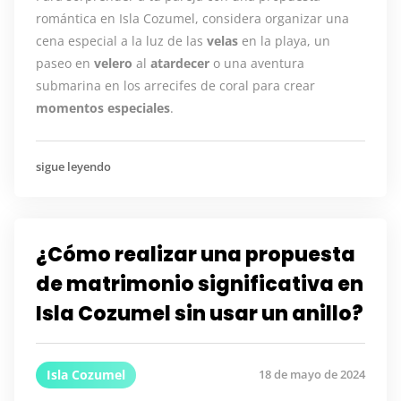
romántica en Isla Cozumel, considera organizar una
cena especial a la luz de las
velas
en la playa, un
paseo en
velero
al
atardecer
o una aventura
submarina en los arrecifes de coral para crear
momentos
especiales
.
sigue leyendo
¿Cómo realizar una propuesta
de matrimonio significativa en
Isla Cozumel sin usar un anillo?
Isla Cozumel
18 de mayo de 2024