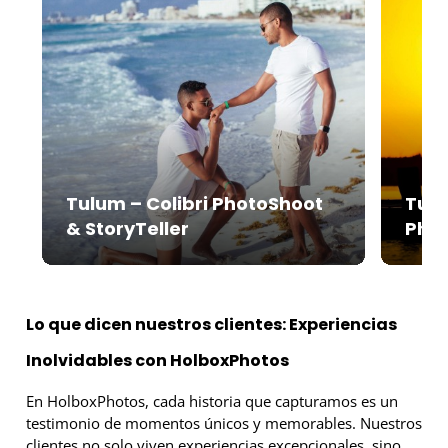
Tulum – Colibri PhotoShoot
Tulu
& StoryTeller
Pho
Lo que dicen nuestros clientes: Experiencias
Inolvidables con HolboxPhotos
En HolboxPhotos, cada historia que capturamos es un
testimonio de momentos únicos y memorables. Nuestros
clientes no solo viven experiencias excepcionales, sino