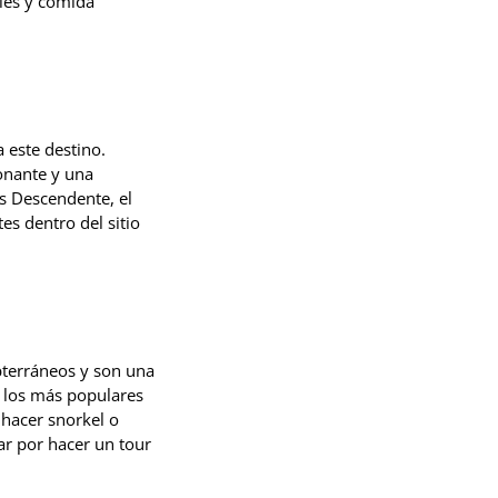
eles y comida
 este destino.
ionante y una
os Descendente, el
es dentro del sitio
bterráneos y son una
e los más populares
 hacer snorkel o
r por hacer un tour