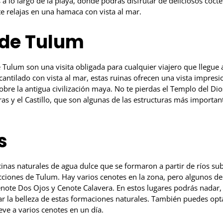
 a lo largo de la playa, donde podrás disfrutar de deliciosos cóct
e relajas en una hamaca con vista al mar.
 de Tulum
Tulum son una visita obligada para cualquier viajero que llegue a
antilado con vista al mar, estas ruinas ofrecen una vista impres
sobre la antigua civilización maya. No te pierdas el Templo del Di
as y el Castillo, que son algunas de las estructuras más important
s
cinas naturales de agua dulce que se formaron a partir de ríos su
cciones de Tulum. Hay varios cenotes en la zona, pero algunos d
note Dos Ojos y Cenote Calavera. En estos lugares podrás nadar,
 la belleza de estas formaciones naturales. También puedes opta
leve a varios cenotes en un día.