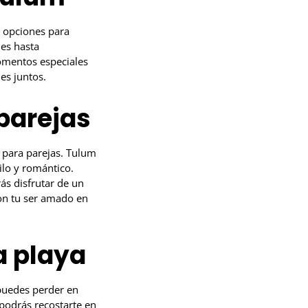
e opciones para
les hasta
omentos especiales
les juntos.
parejas
 para parejas. Tulum
ilo y romántico.
ás disfrutar de un
con tu ser amado en
a playa
 puedes perder en
 podrás recostarte en