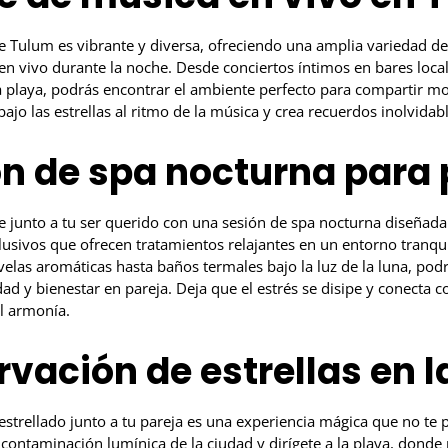
e Tulum es vibrante y diversa, ofreciendo una amplia variedad d
en vivo durante la noche. Desde conciertos íntimos en bares loca
a playa, podrás encontrar el ambiente perfecto para compartir m
bajo las estrellas al ritmo de la música y crea recuerdos inolvidab
ón de spa nocturna para 
ce junto a tu ser querido con una sesión de spa nocturna diseñada
lusivos que ofrecen tratamientos relajantes en un entorno tranqu
las aromáticas hasta baños termales bajo la luz de la luna, podr
d y bienestar en pareja. Deja que el estrés se disipe y conecta 
l armonía.
rvación de estrellas en l
estrellado junto a tu pareja es una experiencia mágica que no te
contaminación lumínica de la ciudad y dirígete a la playa, donde