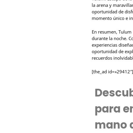
la arena y maravilla
oportunidad de disf
momento único e in
En resumen, Tulum e
durante la noche. C
experiencias diseña
oportunidad de explo
recuerdos inolvidab
[the_ad id=»29412″
Descub
para e
mano d