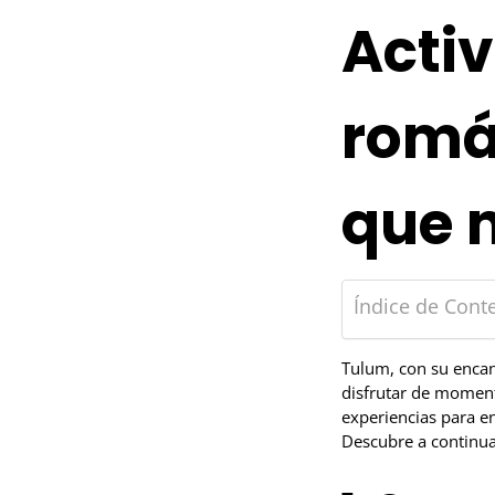
Acti
romá
que 
Índice de Cont
Tulum, con su encant
disfrutar de moment
experiencias para e
Descubre a continua