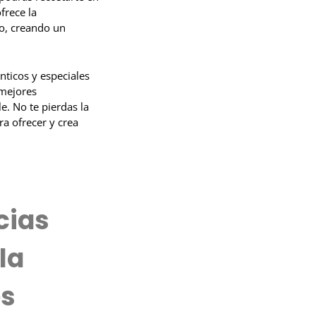
frece la
co, creando un
ticos y especiales
 mejores
. No te pierdas la
a ofrecer y crea
cias
la
es