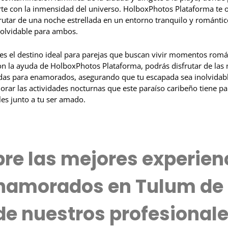
rte con la inmensidad del universo. HolboxPhotos Plataforma te o
rutar de una noche estrellada en un entorno tranquilo y románti
olvidable para ambos.
s el destino ideal para parejas que buscan vivir momentos román
on la ayuda de HolboxPhotos Plataforma, podrás disfrutar de las
das para enamorados, asegurando que tu escapada sea inolvidable
rar las actividades nocturnas que este paraíso caribeño tiene par
les junto a tu ser amado.
]
re las mejores experien
namorados en Tulum de 
e nuestros profesional