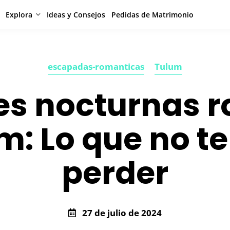
Explora
Ideas y Consejos
Pedidas de Matrimonio
escapadas-romanticas
Tulum
es nocturnas 
m: Lo que no t
perder
27 de julio de 2024