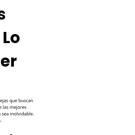
s
 Lo
er
rejas que buscan
e las mejores
sea inolvidable.
.