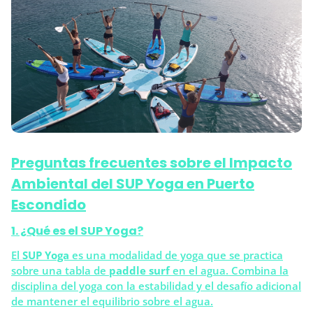
Preguntas frecuentes sobre el Impacto
Ambiental del SUP Yoga en Puerto
Escondido
1. ¿Qué es el SUP Yoga?
El
SUP Yoga
es una modalidad de yoga que se practica
sobre una tabla de
paddle surf
en el agua. Combina la
disciplina del yoga con la estabilidad y el desafío adicional
de mantener el equilibrio sobre el agua.