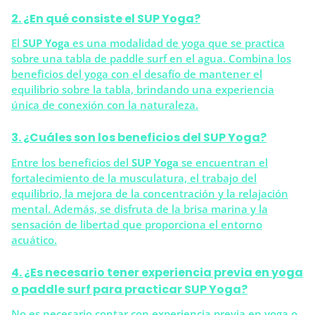
2. ¿En qué consiste el SUP Yoga?
El
SUP Yoga
es una modalidad de yoga que se practica
sobre una tabla de paddle surf en el agua. Combina los
beneficios del yoga con el desafío de mantener el
equilibrio sobre la tabla, brindando una experiencia
única de conexión con la naturaleza.
3. ¿Cuáles son los beneficios del SUP Yoga?
Entre los beneficios del
SUP Yoga
se encuentran el
fortalecimiento de la musculatura, el trabajo del
equilibrio, la mejora de la concentración y la relajación
mental. Además, se disfruta de la brisa marina y la
sensación de libertad que proporciona el entorno
acuático.
4. ¿Es necesario tener experiencia previa en yoga
o paddle surf para practicar SUP Yoga?
No es necesario contar con experiencia previa en yoga o