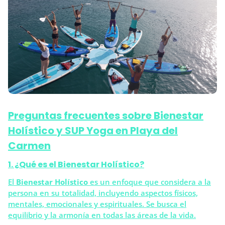
Preguntas frecuentes sobre Bienestar
Holístico y SUP Yoga en Playa del
Carmen
1. ¿Qué es el Bienestar Holístico?
El
Bienestar Holístico
es un enfoque que considera a la
persona en su totalidad, incluyendo aspectos físicos,
mentales, emocionales y espirituales. Se busca el
equilibrio y la armonía en todas las áreas de la vida.