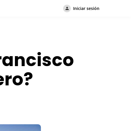
Iniciar sesión
rancisco
ero?