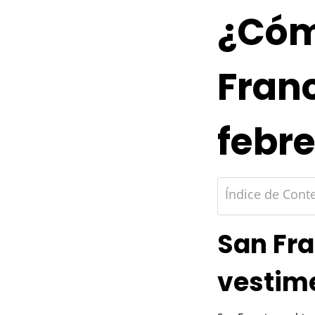
¿Cóm
Franc
febre
Índice de Cont
San Fra
vestim