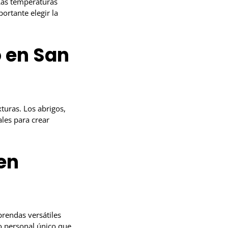
 Las temperaturas
portante elegir la
 en San
turas. Los abrigos,
les para crear
en
prendas versátiles
o personal único que