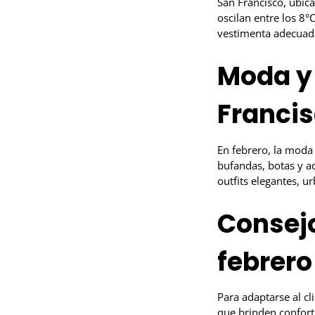
San Francisco, ubica
oscilan entre los 8°C
vestimenta adecuada
Moda y 
Franci
En febrero, la moda 
bufandas, botas y a
outfits elegantes, u
Consejo
febrero
Para adaptarse al cl
que brinden confort