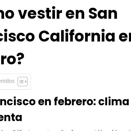
o vestir en San
isco California e
ro?
enidos
ncisco en febrero: clima
enta