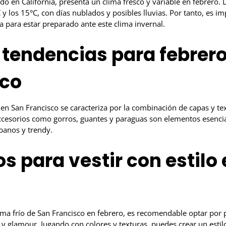
do en California, presenta un clima fresco y variable en febrero.
 y los 15°C, con días nublados y posibles lluvias. Por tanto, es im
 para estar preparado ante este clima invernal.
tendencias para febrero
sco
en San Francisco se caracteriza por la combinación de capas y tex
ccesorios como gorros, guantes y paraguas son elementos esencia
rbanos y trendy.
s para vestir con estilo 
ima frío de San Francisco en febrero, es recomendable optar por 
 y glamour. Jugando con colores y texturas, puedes crear un estil