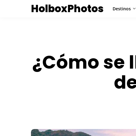
HolboxPhotos
Destinos
¿Cómo se l
de