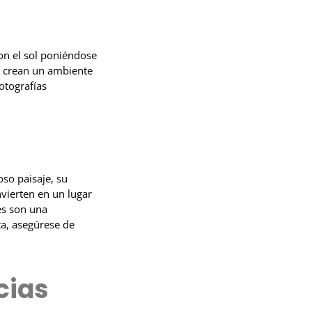
on el sol poniéndose
ue crean un ambiente
otografías
so paisaje, su
nvierten en un lugar
es son una
ta, asegúrese de
cias