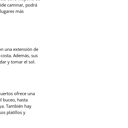
cide caminar, podrá
s lugares más
on una extensión de
a costa. Además, sus
dar y tomar el sol.
Muertos ofrece una
l buceo, hasta
aya. También hay
os platillos y