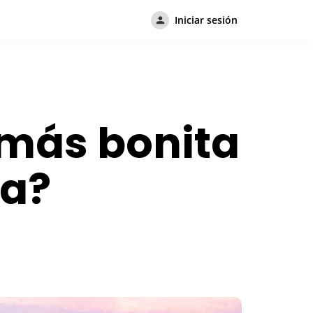
Iniciar sesión
 más bonita
ta?