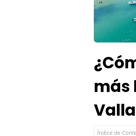
¿Cóm
más 
Valla
Índice de Cont