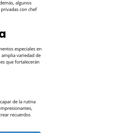
Además, algunos
 privadas con chef
a
mentos especiales en
a amplia variedad de
les que fortalecerán
capar de la rutina
s impresionantes,
crear recuerdos