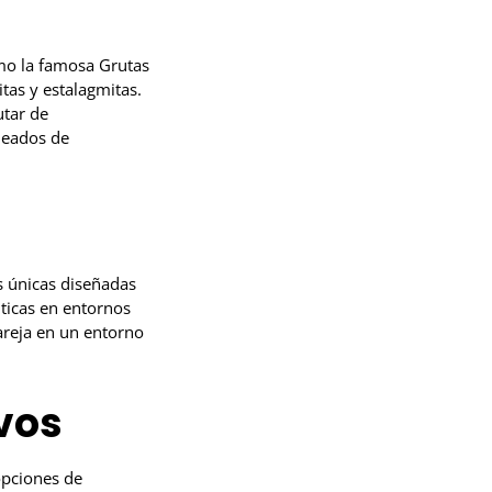
omo la famosa Grutas
tas y estalagmitas.
utar de
deados de
s únicas diseñadas
ticas en entornos
areja en un entorno
vos
opciones de