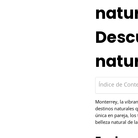
natur
Descu
natur
Índice de Cont
Monterrey, la vibran
destinos naturales 
única en pareja, los
belleza natural de l