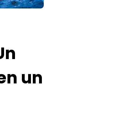
Un
en un