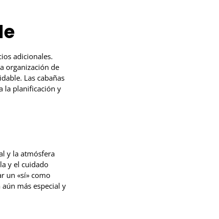
le
ios adicionales.
la organización de
idable. Las cabañas
 la planificación y
l y la atmósfera
la y el cuidado
ar un «sí» como
 aún más especial y