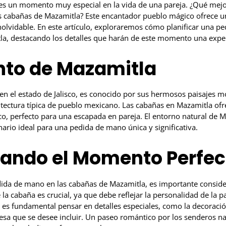
s un momento muy especial en la vida de una pareja. ¿Qué mejor
 cabañas de Mazamitla? Este encantador pueblo mágico ofrece un
lvidable. En este artículo, exploraremos cómo planificar una pe
a, destacando los detalles que harán de este momento una exper
nto de Mazamitla
en el estado de Jalisco, es conocido por sus hermosos paisajes m
itectura típica de pueblo mexicano. Las cabañas en Mazamitla of
o, perfecto para una escapada en pareja. El entorno natural de 
ario ideal para una pedida de mano única y significativa.
cando el Momento Perfec
edida de mano en las cabañas de Mazamitla, es importante conside
 la cabaña es crucial, ya que debe reflejar la personalidad de la p
 es fundamental pensar en detalles especiales, como la decoración
resa que se desee incluir. Un paseo romántico por los senderos n