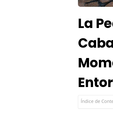
La P
Caba
Mome
Ento
Índice de Cont