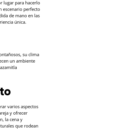
 lugar para hacerlo
 escenario perfecto
dida de mano en las
iencia única.
ontañosos, su clima
recen un ambiente
Mazamitla
to
rar varios aspectos
areja y ofrecer
, la cena y
aturales que rodean