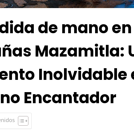
edida de mano en
ñas Mazamitla: 
nto Inolvidable 
rno Encantador
enidos