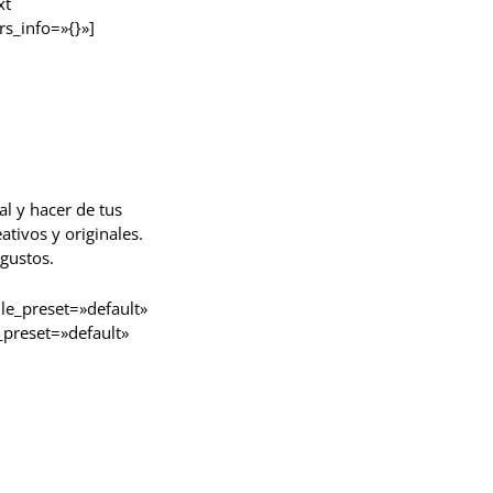
xt
s_info=»{}»]
l y hacer de tus
tivos y originales.
gustos.
le_preset=»default»
_preset=»default»