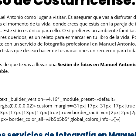
so de Costarricense
el Antonio como lugar a visitar. Es asegurar que vas a disfrutar d
es el momento de tu vida, donde crees que estás con la pareja de 
Este sitio es único para ello. O si prefieres un ambiente familia
eres queridos, es un relato para enmarcar en tu libro de la vida. P
e con un servicio de
fotografía profesional en Manuel Antonio
.
rtistas que desean hacer de tus vacaciones un recuerdo para toda 
s de que te vas a llevar una
Sesión de fotos en Manuel Antonio
able.
_text _builder_version=»4.16″ _module_preset=»default»
rgba(0,0,0,0.02)» custom_margin=»31px|17px|31px|17px|true|
3px|17px|13px|17px|true|true» border_radii=»on|2px|2px|2
px» border_color_all=»#b5b5b5″ global_colors_info=»{}»]
os servicios de fotografía en Manue