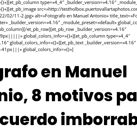
»{}»][et_pb_column type=»4_4″ _builder_version=»4.16″ _module
»{}»][et_pb_image src=»http://testholbox.puertovallartaphotos.c
2/02/11-2.jpg» alt=»Fotografo en Manuel Antonio» title_text=»F
ter» _builder_version=»4.16″ _module_preset=»default» global_co
_pb_column][/et_pb_row][et_pb_row _builder_version=»4.16″
px|||||» global_colors_info=»{}»][et_pb_column type=»4_4″
.16″ global_colors_info=»{}»][et_pb_text _builder_version=»4.16″
41px|||» global_colors_info=»{}»]
grafo en Manuel
nio, 8 motivos p
ecuerdo imborrab