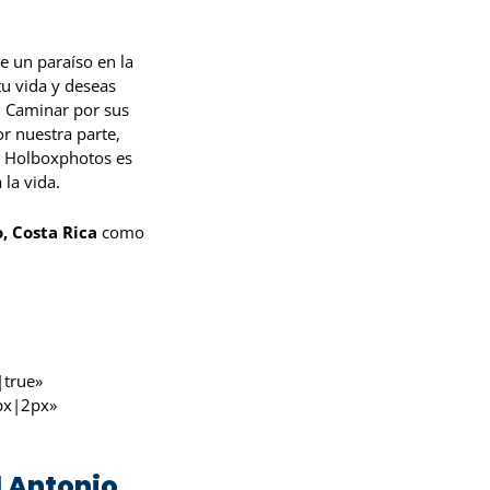
.
e un paraíso en la
tu vida y deseas
r. Caminar por sus
or nuestra parte,
Holboxphotos es
la vida.
, Costa Rica
como
true»
px|2px»
l Antonio