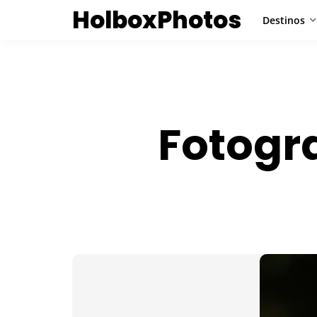
HolboxPhotos
Destinos
Fotogr