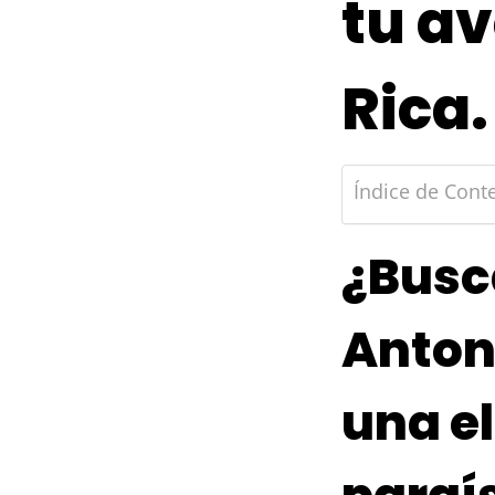
tu a
Rica.
Índice de Cont
¿Busc
Anton
una el