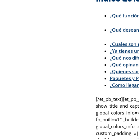
¿Qué función
¿Qué deseam
¿Cuales son 
¿Ya tienes un
¿Qué nos dif
¿Qué opinan 
¿Quienes so
Paquetes y P
¿Como llegar
[/et_pb_text][et_pb
show_title_and_capt
global_colors_info=
fb_built=»1″ _buil
global_colors_info=
custom_padding=»||