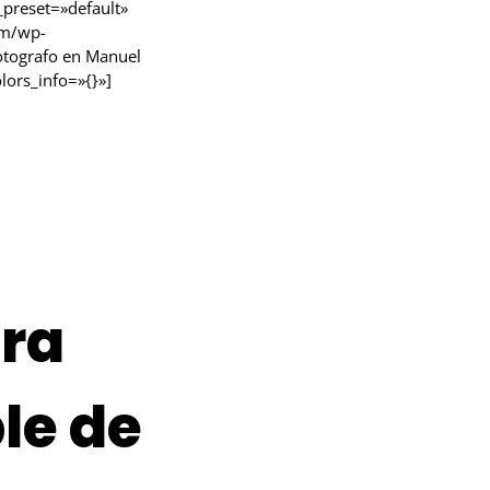
_preset=»default»
om/wp-
otografo en Manuel
lors_info=»{}»]
ara
le de