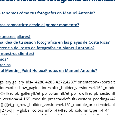
 tenemos cómo tus fotógrafos en Manuel Antonio?
os compartirte desde el primer momento?
nuestros pilares?
a idea de tu sesión fotográfica en las playas de Costa Rica?
erencia del resto de fotografos en Maneul Antonio?
nuestros clientes?
mos?
recios
 al Meeting Point HolboxPhotos en Manuel Antonio?
_gallery gallery_ids=»4286,4285,4272,4287″ orientation=»portrait
ion=»off» show_pagination=»off» _builder_version=»4.16″ _modu
»{}»][/et_pb_gallery][/et_pb_column][/et_pb_row][/et_pb_section]
der_version=»4.16″ _module_preset=»default» custom_padding=»
»{}»][et_pb_row _builder_version=»4.16″ _module_preset=»defaul
27px|||» global_colors_info=»{}»][et_pb_column type=»4_4″