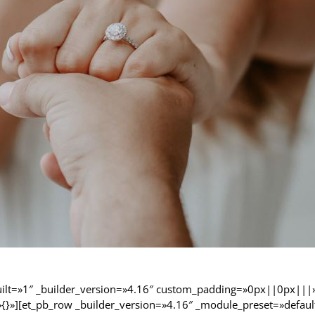
built=»1″ _builder_version=»4.16″ custom_padding=»0px||0px|||
»{}»][et_pb_row _builder_version=»4.16″ _module_preset=»defaul