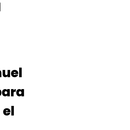
a
nuel
para
 el