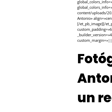
global_colors_info=
global_colors_info=
content/uploads/202
Antonio» align=»cen
[/et_pb_image][/et
custom_padding=»69
_builder_version=»4
custom_margin=»||-
Fotó
Anto
un r