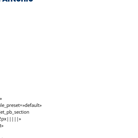
»
le_preset=»default»
[et_pb_section
42px|||||»
t»