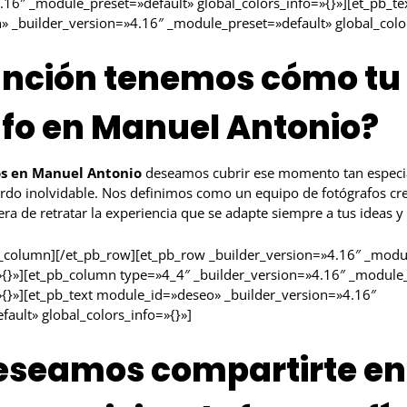
.16″ _module_preset=»default» global_colors_info=»{}»][et_pb_te
 _builder_version=»4.16″ _module_preset=»default» global_color
unción tenemos cómo tu
fo en Manuel Antonio?
os en Manuel Antonio
deseamos cubrir ese momento tan especia
rdo inolvidable. Nos definimos como un equipo de fotógrafos crea
 de retratar la experiencia que se adapte siempre a tus ideas y 
b_column][/et_pb_row][et_pb_row _builder_version=»4.16″ _modu
»{}»][et_pb_column type=»4_4″ _builder_version=»4.16″ _module
»{}»][et_pb_text module_id=»deseo» _builder_version=»4.16″
ault» global_colors_info=»{}»]
eseamos compartirte en