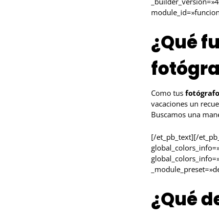
_builder_version=»4
module_id=»funcion»
¿Qué f
fotógra
Como tus
fotógraf
vacaciones un recue
Buscamos una manera
[/et_pb_text][/et_p
global_colors_info=
global_colors_info=
_module_preset=»def
¿Qué d