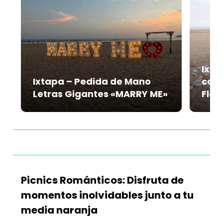
Ixta
Ixtapa – Pedida de Mano
con 
Letras Gigantes «MARRY ME»
Flor
Picnics Románticos: Disfruta de
momentos inolvidables junto a tu
media naranja