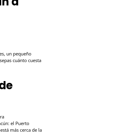
ún a
res, un pequeño
 sepas cuánto cuesta
sde
ra
cún: el Puerto
está más cerca de la