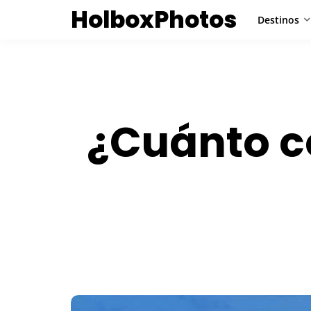
HolboxPhotos
Destinos
¿Cuánto co