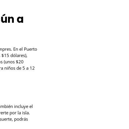
cún a
mpres. En el Puerto
 $15 dólares),
os (unos $20
ra niños de 5 a 12
También incluye el
rte por la isla.
 suerte, podrás