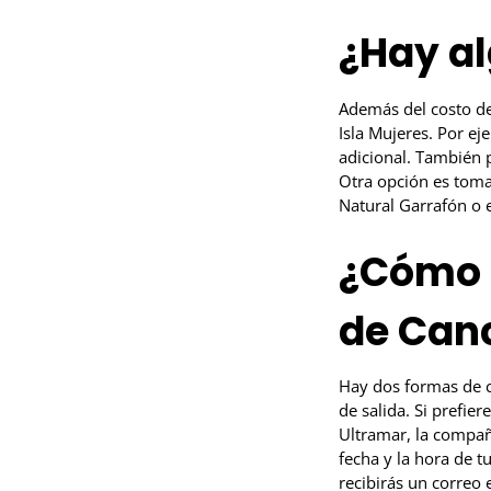
¿Hay al
Además del costo del
Isla Mujeres. Por ej
adicional. También p
Otra opción es tomar
Natural Garrafón o 
¿Cómo c
de Canc
Hay dos formas de c
de salida. Si prefie
Ultramar, la compañí
fecha y la hora de t
recibirás un correo 