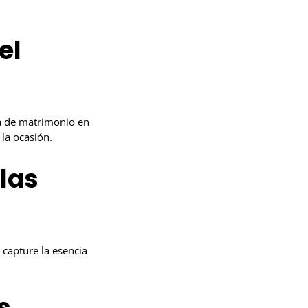
el
ta de matrimonio en
 la ocasión.
 las
capture la esencia
s