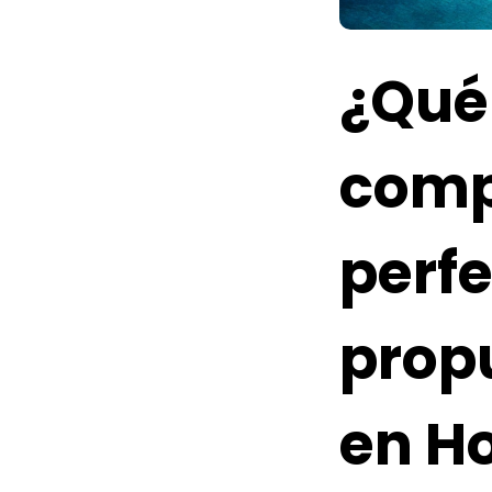
¿Qué
comp
perf
prop
en H