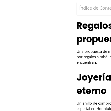
Índice de Cont
Regalos
propues
Una propuesta de ma
por regalos simbóli
encuentran:
Joyería
eterno
Un anillo de comprom
especial en Honolul