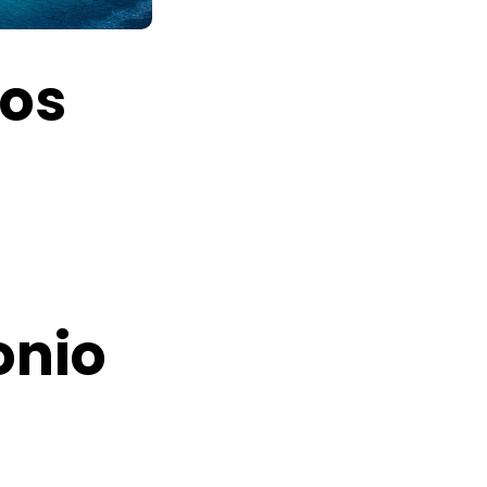
cos
onio