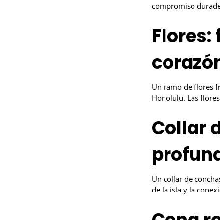
compromiso durade
Flores:
corazó
Un ramo de flores f
Honolulu. Las flores
Collar 
profun
Un collar de concha
de la isla y la conex
Cena ro