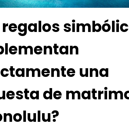
 regalos simbóli
lementan
ectamente una
uesta de matrim
onolulu?