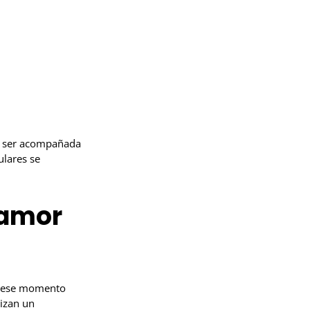
e ser acompañada
ulares se
 amor
ar ese momento
izan un