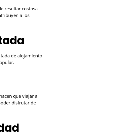
e resultar costosa.
tribuyen a los
itada
itada de alojamiento
popular.
 hacen que viajar a
poder disfrutar de
idad