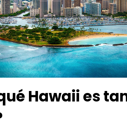
qué Hawaii es ta
?