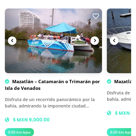
Mazatlán – Catamarán o Trimarán por
Mazatlán 
Isla de Venados
Disfruta de u
bahía, admir
Disfruta de un recorrido panorámico por la
bahía, admirando la imponente ciudad…
$ MXN 9,
$ MXN 9,000.00
0.00 km lejos
0.00 km lejos