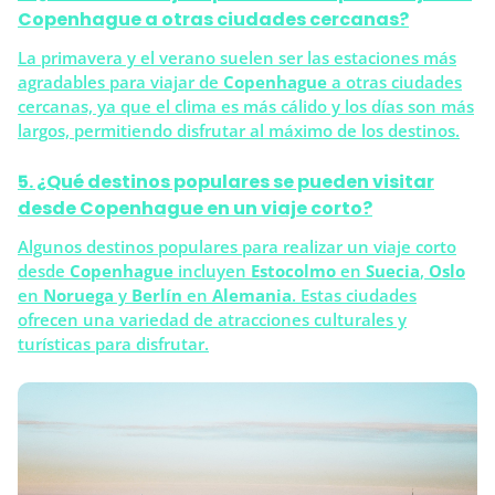
Copenhague a otras ciudades cercanas?
La primavera y el verano suelen ser las estaciones más
agradables para viajar de
Copenhague
a otras ciudades
cercanas, ya que el clima es más cálido y los días son más
largos, permitiendo disfrutar al máximo de los destinos.
5. ¿Qué destinos populares se pueden visitar
desde Copenhague en un viaje corto?
Algunos destinos populares para realizar un viaje corto
desde
Copenhague
incluyen
Estocolmo
en
Suecia
,
Oslo
en
Noruega
y
Berlín
en
Alemania
. Estas ciudades
ofrecen una variedad de atracciones culturales y
turísticas para disfrutar.