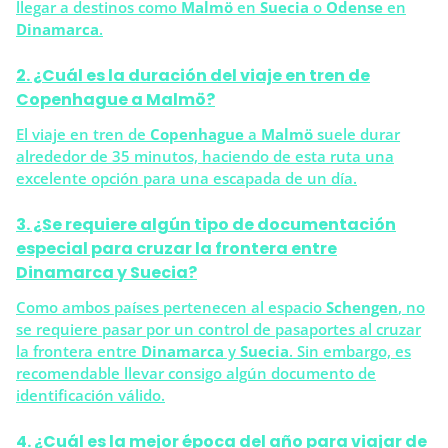
llegar a destinos como
Malmö
en
Suecia
o
Odense
en
Dinamarca
.
2. ¿Cuál es la duración del viaje en tren de
Copenhague a Malmö?
El viaje en tren de
Copenhague
a
Malmö
suele durar
alrededor de 35 minutos, haciendo de esta ruta una
excelente opción para una escapada de un día.
3. ¿Se requiere algún tipo de documentación
especial para cruzar la frontera entre
Dinamarca y Suecia?
Como ambos países pertenecen al espacio
Schengen
, no
se requiere pasar por un control de pasaportes al cruzar
la frontera entre
Dinamarca
y
Suecia
. Sin embargo, es
recomendable llevar consigo algún documento de
identificación válido.
4. ¿Cuál es la mejor época del año para viajar de