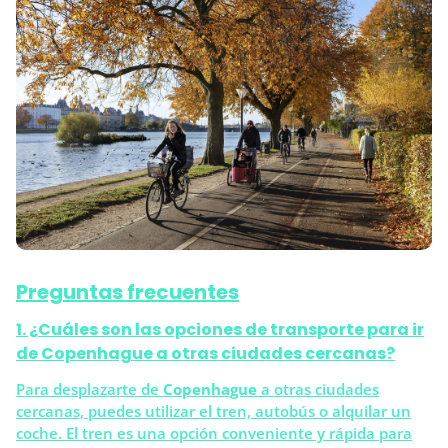
Preguntas frecuentes
1. ¿Cuáles son las opciones de transporte para ir
de Copenhague a otras ciudades cercanas?
Para desplazarte de
Copenhague
a otras ciudades
cercanas, puedes utilizar el tren, autobús o alquilar un
coche. El tren es una opción conveniente y rápida para