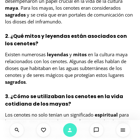
desempeñaron un papel crucial en la vida de la cultura
maya
. Para los mayas, los cenotes eran considerados
sagrados
y se creía que eran portales de comunicación con
los dioses del inframundo.
2. ¿Qué mitos y leyendas están asociados con
los cenotes?
Existen numerosas
leyendas
y
mitos
en la cultura maya
relacionados con los cenotes. Algunas de ellas hablan de
dioses que habitaban en las aguas subterráneas de los
cenotes y de seres mágicos que protegían estos lugares
sagrados
.
3. ¿Cómo se utilizaban los cenotes en la vida
cotidiana de los mayas?
Los cenotes no solo tenían un significado
espiritual
para
los mayas, sino que también eran fuentes vitales de
agua
en una región donde los ríos y lagos eran escasos. Los
cenotes eran utilizados para rituales, baños ceremoniales y