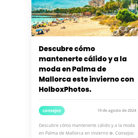
Descubre cómo
mantenerte cálido y a la
moda en Palma de
Mallorca este invierno con
HolboxPhotos.
consejos
19 de agosto de 2024
Descubre cómo mantenerte cálido y a la moda
en Palma de Mallorca en invierno ❄️. Consejos