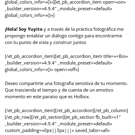
global_colors_info=»{}»][et_pb_accordion_item open=»on»
_builder_version=»4.9.4″ _module_preset=»default»
global_colors_info=»{}»]
¡Hola! Soy Yuyito
y a través de la práctica fotográfica me
propongo entablar un diálogo contigo para encontrarme
con tu punto de vista y construir juntos
[/et_pb_accordion_item][et_pb_accordion_item title=»+Bio»
_builder_version=»4.9.4″ _module_preset=»default»
global_colors_info=»{}» open=»off»]
Deseo compartirte una fotografía sensitiva de tu momento.
Que trascienda el tiempo y de cuenta de un emotivo
momento en este paraíso que es Holbox.
[/et_pb_accordion_item][/et_pb_accordion][/et_pb_column]
[/et_pb_row][/et_pb_section][et_pb_section fb_built=»1″
_builder_version=»4.9.4″ _module_preset=»default»
custom_padding=»0px||3px|||» saved_tabs=»all»