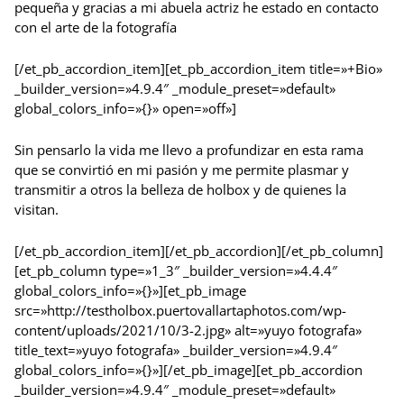
pequeña y gracias a mi abuela actriz he estado en contacto
con el arte de la fotografía
[/et_pb_accordion_item][et_pb_accordion_item title=»+Bio»
_builder_version=»4.9.4″ _module_preset=»default»
global_colors_info=»{}» open=»off»]
Sin pensarlo la vida me llevo a profundizar en esta rama
que se convirtió en mi pasión y me permite plasmar y
transmitir a otros la belleza de holbox y de quienes la
visitan.
[/et_pb_accordion_item][/et_pb_accordion][/et_pb_column]
[et_pb_column type=»1_3″ _builder_version=»4.4.4″
global_colors_info=»{}»][et_pb_image
src=»http://testholbox.puertovallartaphotos.com/wp-
content/uploads/2021/10/3-2.jpg» alt=»yuyo fotografa»
title_text=»yuyo fotografa» _builder_version=»4.9.4″
global_colors_info=»{}»][/et_pb_image][et_pb_accordion
_builder_version=»4.9.4″ _module_preset=»default»