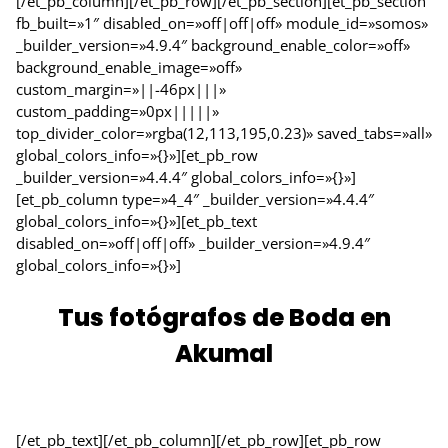
[/et_pb_column][/et_pb_row][/et_pb_section][et_pb_section
fb_built=»1″ disabled_on=»off|off|off» module_id=»somos»
_builder_version=»4.9.4″ background_enable_color=»off»
background_enable_image=»off»
custom_margin=»||-46px|||»
custom_padding=»0px|||||»
top_divider_color=»rgba(12,113,195,0.23)» saved_tabs=»all»
global_colors_info=»{}»][et_pb_row
_builder_version=»4.4.4″ global_colors_info=»{}»]
[et_pb_column type=»4_4″ _builder_version=»4.4.4″
global_colors_info=»{}»][et_pb_text
disabled_on=»off|off|off» _builder_version=»4.9.4″
global_colors_info=»{}»]
Tus fotógrafos de Boda en
Akumal
[/et_pb_text][/et_pb_column][/et_pb_row][et_pb_row