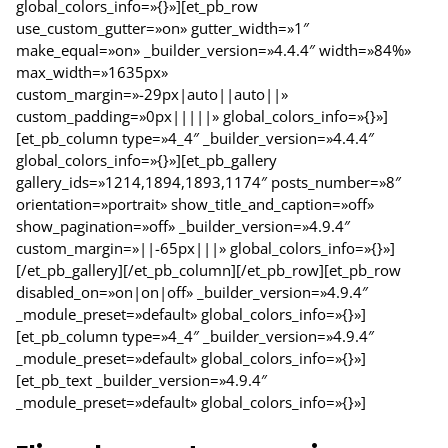
global_colors_info=»{}»][et_pb_row
use_custom_gutter=»on» gutter_width=»1″
make_equal=»on» _builder_version=»4.4.4″ width=»84%»
max_width=»1635px»
custom_margin=»-29px|auto||auto||»
custom_padding=»0px|||||» global_colors_info=»{}»]
[et_pb_column type=»4_4″ _builder_version=»4.4.4″
global_colors_info=»{}»][et_pb_gallery
gallery_ids=»1214,1894,1893,1174″ posts_number=»8″
orientation=»portrait» show_title_and_caption=»off»
show_pagination=»off» _builder_version=»4.9.4″
custom_margin=»||-65px|||» global_colors_info=»{}»]
[/et_pb_gallery][/et_pb_column][/et_pb_row][et_pb_row
disabled_on=»on|on|off» _builder_version=»4.9.4″
_module_preset=»default» global_colors_info=»{}»]
[et_pb_column type=»4_4″ _builder_version=»4.9.4″
_module_preset=»default» global_colors_info=»{}»]
[et_pb_text _builder_version=»4.9.4″
_module_preset=»default» global_colors_info=»{}»]