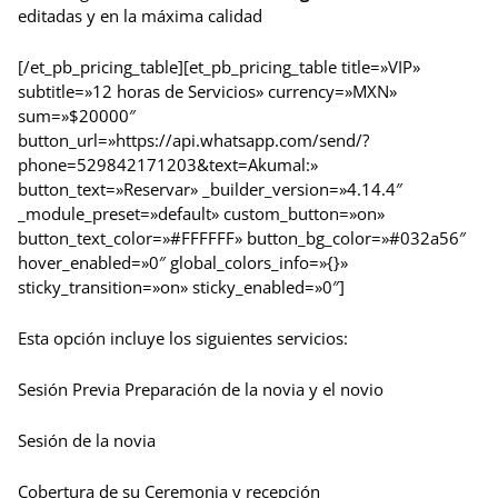
editadas y en la máxima calidad
[/et_pb_pricing_table][et_pb_pricing_table title=»VIP»
subtitle=»12 horas de Servicios» currency=»MXN»
sum=»$20000″
button_url=»https://api.whatsapp.com/send/?
phone=529842171203&text=Akumal:»
button_text=»Reservar» _builder_version=»4.14.4″
_module_preset=»default» custom_button=»on»
button_text_color=»#FFFFFF» button_bg_color=»#032a56″
hover_enabled=»0″ global_colors_info=»{}»
sticky_transition=»on» sticky_enabled=»0″]
Esta opción incluye los siguientes servicios:
Sesión Previa Preparación de la novia y el novio
Sesión de la novia
Cobertura de su Ceremonia y recepción