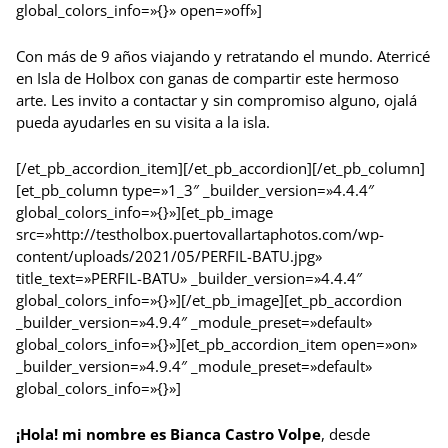
global_colors_info=»{}» open=»off»]
Con más de 9 años viajando y retratando el mundo. Aterricé
en Isla de Holbox con ganas de compartir este hermoso
arte. Les invito a contactar y sin compromiso alguno, ojalá
pueda ayudarles en su visita a la isla.
[/et_pb_accordion_item][/et_pb_accordion][/et_pb_column]
[et_pb_column type=»1_3″ _builder_version=»4.4.4″
global_colors_info=»{}»][et_pb_image
src=»http://testholbox.puertovallartaphotos.com/wp-
content/uploads/2021/05/PERFIL-BATU.jpg»
title_text=»PERFIL-BATU» _builder_version=»4.4.4″
global_colors_info=»{}»][/et_pb_image][et_pb_accordion
_builder_version=»4.9.4″ _module_preset=»default»
global_colors_info=»{}»][et_pb_accordion_item open=»on»
_builder_version=»4.9.4″ _module_preset=»default»
global_colors_info=»{}»]
¡Hola! mi nombre es Bianca Castro Volpe
, desde