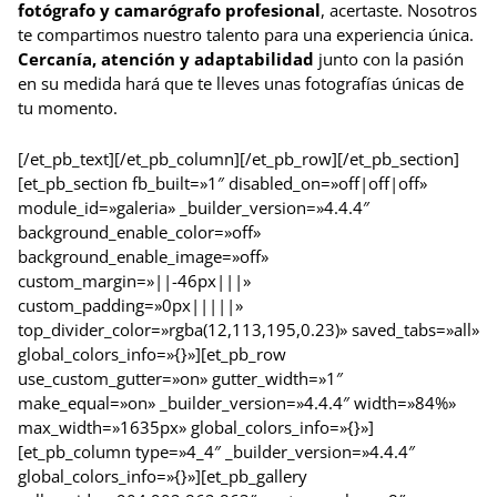
fotógrafo y camarógrafo profesional
, acertaste. Nosotros
te compartimos nuestro talento para una experiencia única.
Cercanía, atención y adaptabilidad
junto con la pasión
en su medida hará que te lleves unas fotografías únicas de
tu momento.
[/et_pb_text][/et_pb_column][/et_pb_row][/et_pb_section]
[et_pb_section fb_built=»1″ disabled_on=»off|off|off»
module_id=»galeria» _builder_version=»4.4.4″
background_enable_color=»off»
background_enable_image=»off»
custom_margin=»||-46px|||»
custom_padding=»0px|||||»
top_divider_color=»rgba(12,113,195,0.23)» saved_tabs=»all»
global_colors_info=»{}»][et_pb_row
use_custom_gutter=»on» gutter_width=»1″
make_equal=»on» _builder_version=»4.4.4″ width=»84%»
max_width=»1635px» global_colors_info=»{}»]
[et_pb_column type=»4_4″ _builder_version=»4.4.4″
global_colors_info=»{}»][et_pb_gallery