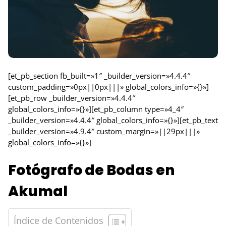
[et_pb_section fb_built=»1″ _builder_version=»4.4.4″
custom_padding=»0px||0px|||» global_colors_info=»{}»]
[et_pb_row _builder_version=»4.4.4″
global_colors_info=»{}»][et_pb_column type=»4_4″
_builder_version=»4.4.4″ global_colors_info=»{}»][et_pb_text
_builder_version=»4.9.4″ custom_margin=»||29px|||»
global_colors_info=»{}»]
Fotógrafo de Bodas en
Akumal
Índice de Contenidos