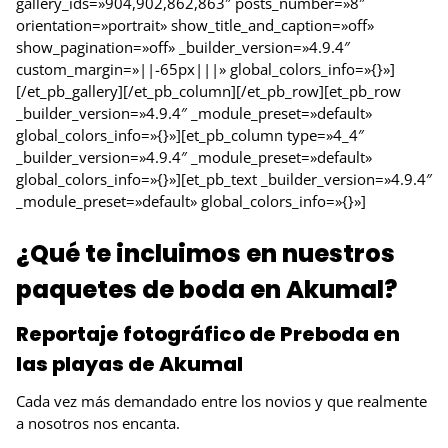
gallery_ids=»904,902,862,863″ posts_number=»8″
orientation=»portrait» show_title_and_caption=»off»
show_pagination=»off» _builder_version=»4.9.4″
custom_margin=»||-65px|||» global_colors_info=»{}»]
[/et_pb_gallery][/et_pb_column][/et_pb_row][et_pb_row
_builder_version=»4.9.4″ _module_preset=»default»
global_colors_info=»{}»][et_pb_column type=»4_4″
_builder_version=»4.9.4″ _module_preset=»default»
global_colors_info=»{}»][et_pb_text _builder_version=»4.9.4″
_module_preset=»default» global_colors_info=»{}»]
¿Qué te incluimos en nuestros
paquetes de boda en Akumal?
Reportaje fotográfico de Preboda en
las playas de Akumal
Cada vez más demandado entre los novios y que realmente
a nosotros nos encanta.