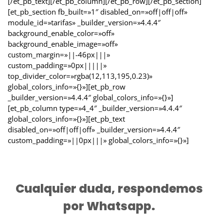
[/et_pb_text][/et_pb_column][/et_pb_row][/et_pb_section]
[et_pb_section fb_built=»1″ disabled_on=»off|off|off»
module_id=»tarifas» _builder_version=»4.4.4″
background_enable_color=»off»
background_enable_image=»off»
custom_margin=»||-46px|||»
custom_padding=»0px|||||»
top_divider_color=»rgba(12,113,195,0.23)»
global_colors_info=»{}»][et_pb_row
_builder_version=»4.4.4″ global_colors_info=»{}»]
[et_pb_column type=»4_4″ _builder_version=»4.4.4″
global_colors_info=»{}»][et_pb_text
disabled_on=»off|off|off» _builder_version=»4.4.4″
custom_padding=»||0px|||» global_colors_info=»{}»]
Cualquier duda, respondemos
por Whatsapp.