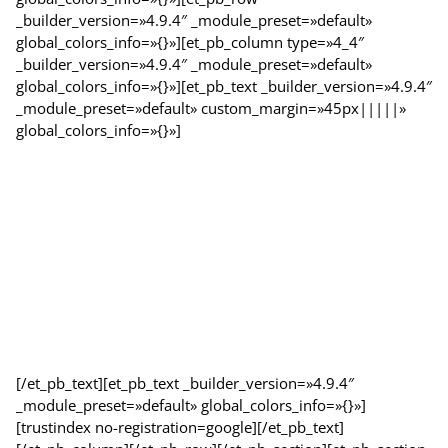
_builder_version=»4.9.4″ _module_preset=»default»
global_colors_info=»{}»][et_pb_column type=»4_4″
_builder_version=»4.9.4″ _module_preset=»default»
global_colors_info=»{}»][et_pb_text _builder_version=»4.9.4″
_module_preset=»default» custom_margin=»45px|||||»
global_colors_info=»{}»]
Nuestros clientes hablan por nosotros.
Gracias por su confianza.
Queremos compartirte el mayor regalo que ustedes
nos pueden compartir.
Su reseña, la experiencia vivida tiene un valor
increíble para nosotros.
[/et_pb_text][et_pb_text _builder_version=»4.9.4″
_module_preset=»default» global_colors_info=»{}»]
[trustindex no-registration=google][/et_pb_text]