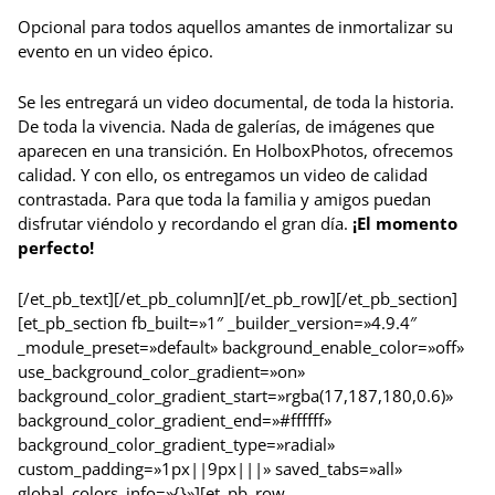
Opcional para todos aquellos amantes de inmortalizar su
evento en un video épico.
Se les entregará un video documental, de toda la historia.
De toda la vivencia. Nada de galerías, de imágenes que
aparecen en una transición. En HolboxPhotos, ofrecemos
calidad. Y con ello, os entregamos un video de calidad
contrastada. Para que toda la familia y amigos puedan
disfrutar viéndolo y recordando el gran día.
¡El momento
perfecto!
[/et_pb_text][/et_pb_column][/et_pb_row][/et_pb_section]
[et_pb_section fb_built=»1″ _builder_version=»4.9.4″
_module_preset=»default» background_enable_color=»off»
use_background_color_gradient=»on»
background_color_gradient_start=»rgba(17,187,180,0.6)»
background_color_gradient_end=»#ffffff»
background_color_gradient_type=»radial»
custom_padding=»1px||9px|||» saved_tabs=»all»
global_colors_info=»{}»][et_pb_row