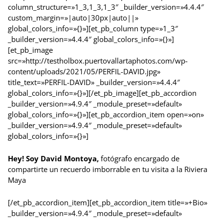
column_structure=»1_3,1_3,1_3″ _builder_version=»4.4.4″
custom_margin=»|auto|30px|auto||»
global_colors_info=»{}»][et_pb_column type=»1_3″
_builder_version=»4.4.4″ global_colors_info=»{}»]
[et_pb_image
src=»http://testholbox.puertovallartaphotos.com/wp-
content/uploads/2021/05/PERFIL-DAVID.jpg»
title_text=»PERFIL-DAVID» _builder_version=»4.4.4″
global_colors_info=»{}»][/et_pb_image][et_pb_accordion
_builder_version=»4.9.4″ _module_preset=»default»
global_colors_info=»{}»][et_pb_accordion_item open=»on»
_builder_version=»4.9.4″ _module_preset=»default»
global_colors_info=»{}»]
Hey! Soy David Montoya,
fotógrafo encargado de
compartirte un recuerdo imborrable en tu visita a la Riviera
Maya
[/et_pb_accordion_item][et_pb_accordion_item title=»+Bio»
_builder_version=»4.9.4″ _module_preset=»default»