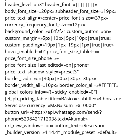
header_level=»h3″ header_font=»||||||||»
body_font_size=»20px» subheader_font_size=»19px»
price_text_align=»center» price_font_size=»37px»
currency_frequency_font_size=»12px»
background_color=»#f2f2f2″ custom_button=»on»
custom_margin=»5px|10px|5px|10px|true|true»
custom_padding=»19px|1px|19px|1px|true|true»
hover_enabled=»0″ price_font_size_tablet=»»
price_font_size_phone=»»
price_font_size_last_edited=»on|phone»
price_text_shadow_style=»preset3″
border_radii=»on|30px|30px|30px|30px»
border_width_all=»10px» border_color_all=»#FFFFFF»
global_colors_info=»{}» sticky_enabled=»0″]
[et_pb_pricing_table title=»Básico» subtitle=»4 horas de
Servicios» currency=»MXN» sum=»$10000″
button_url=»https://api.whatsapp.com/send/?
phone=529842171203&text=Akumal:»
url_new_window=»on» button_text=»Reservar»
_builder_version=»4.14.4″ _module_preset=»default»